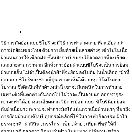
วิธีการมัดย้อมแบบชิโบริ จะมีวิธีการทำลวดลาย ที่ละเอียดกว่า
การมัดย้อมของไทย ด้วยการเย็บด้ายเป็นลายต่างๆ เข้าไปในเนื้อ
ผ้าแทนการใช้เชือกมัด ซึ่งหลังการย้อมจะได้ลวดลายที่ละเอียด
และสวยงามกว่ามาก อีกทั้งการย้อมผ้าแบบชิโบริจะเป็นการย้อม
ผ้าแบบเย็น ไม่จำเป็นต้องนำผ้าที่จะย้อมลงไปต้มในน้ำเดือด “ผ้าที่
ย้อมแบบชิโบริของชาวญี่ปุ่น เราจะเห็นได้จากชุดกิโมโนลาย
โบราณ ซึ่งศิลปินที่ทำผ้าเหล่านี้ เขาจะมีเทคนิคในการทำลาย
เฉพาะตัวที่แตกต่างกันออกไป ไม่ว่าจะเป็นลายนก ดอกซากุระ
เขาจะทำได้อย่างละเอียดมาก วิธีการย้อม แบบ ชิโบรินิยมย้อม
กับผ้าเนื้อบาง เพราะจะทำการมัดได้แน่นกว่าเนื้อผ้าหนาๆ ที่มาถึง
การย้อมผ้าแบบชิโบริ อุปกรณ์หลักที่ใช้ในการทำกิจกรรม ผ้าใย
ธรรมชาติ , ผ้าลินิน , กรรไกร , เข็ม , ด้าย , เทียน พืชที่ให้สี
ธรรมชาติ ดอกดาวเรือง แก่นฝาง ใบมะม่วง เปลือกมะพร้าว ,