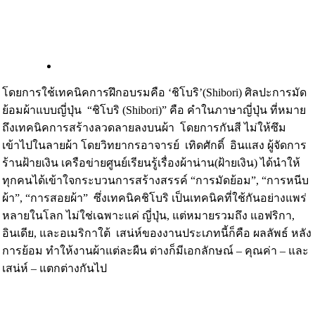
โดยการใช้เทคนิคการฝึกอบรมคือ ‘ชิโบริ’(Shibori) ศิลปะการมัด
ย้อมผ้าแบบญี่ปุ่น “ชิโบริ (Shibori)” คือ คำในภาษาญี่ปุ่น ที่หมาย
ถึงเทคนิคการสร้างลวดลายลงบนผ้า โดยการกันสี ไม่ให้ซึม
เข้าไปในลายผ้า โดยวิทยากรอาจารย์ เทิดศักดิ์ อินแสง ผู้จัดการ
ร้านฝ้ายเงิน เครือข่ายศูนย์เรียนรู้เรื่องผ้าน่าน(ฝ้ายเงิน) ได้นำให้
ทุกคนได้เข้าใจกระบวนการสร้างสรรค์ “การมัดย้อม”, “การหนีบ
ผ้า”, “การสอยผ้า” ซึ่งเทคนิคชิโบริ เป็นเทคนิคที่ใช้กันอย่างแพร่
หลายในโลก ไม่ใช่เฉพาะแค่ ญี่ปุ่น, แต่หมายรวมถึง แอฟริกา,
อินเดีย, และอเมริกาใต้ เสน่ห์ของงานประเภทนี้ก็คือ ผลลัพธ์ หลัง
การย้อม ทำให้งานผ้าแต่ละผืน ต่างก็มีเอกลักษณ์ – คุณค่า – และ
เสน่ห์ – แตกต่างกันไป