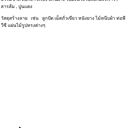
สารส้ม , ปูนแดง
วัสดุสร้างลาย เช่น ลูกปัด เม็ดถั่วเขียว หนังยาง ไม้หนีบผ้า ท่อพี
วีซี แผ่นไม้รูปทรงต่างๆ